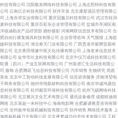
科技有限公司
沈阳敬发网络科技有限公司
上海志熙特科技有限
公司
云南亿古科技有限公司
软件开发
北京康梨酒店管理有限公
司
上海亦求实业有限公司
重庆冠鑫贝科技有限公司
武汉市桂润
麦科技有限公司
重庆百彩东企业管理有限公司
盐城市亭湖区南
洋镇涵勒农产品经营部
婚纱摄影
河南网联信息技术有限公司
合
肥自由行康复辅具科技有限公司
企业管理咨询
天气预报
上海皓
婕科技有限公司
湖北奉天门业有限公司
广西贵港市蕲腾贸易有
限公司
北京青田维健中医文化传播有限公司
上海老来信息技术
有限公司
金华市玖龙科技有限公司
北京中仪万成科技有限公司
联通（四川）产业互联网有限公司
广州靠谱汇生活科技有限公
司
服饰
合肥腾跃飞信息科技有限公司
汽车销售
生物研究
周易
算命
北京中工智动科技发展有限公司
信息咨询服务
济南泽堃电
子商务有限公司
德州华翔新材料科技有限公司
南京华诚鸿晟信
息科技有限公司
杭州戴安环保科技有限公司
杭州飞硕网络科技
有限公司
北京雅兴文化艺术有限公司
通讯设备修理
成都梧迪雨
网络
北京基超一米科技中心
海南电影网
合肥豪课教育咨询有限
公司
沧州振华包装机械制造有限公司
软件销售
网络技术服务
上
海凯标机械刀片有限公司
北京逐梦成功信息技术有限公司
工程