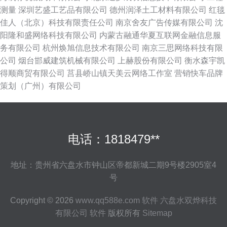
测量
深圳艺盛工艺品有限公司
德州润泽土工材料有限公司
红毯
佳人（北京）科技有限责任公司
南京舍友广告传媒有限公司
沈
阳隆和盛网络科技有限公司
内蒙古融通华夏互联网金融信息服
务有限公司
杭州焕旭信息技术有限公司
南京三思网络科技有限
公司
烟台邯威建筑机械有限公司
上赫股份有限公司
衡水森宇凯
得顺商贸有限公司
莒县峤山镇天美云网络工作室
营销快车品牌
策划（广州）有限公司
电话：1818479**
地址：贵州省六盘水市钟山区帝都新城二期9号楼2905室4
号
Copyright © 2026
www.qq588e.com
软件
六盘水双烨科技
有限公司
软件
版权所有
Sitemap